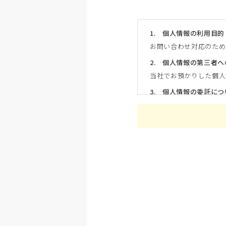
1. 個人情報の利用目的
お問い合わせ対応のため
2. 個人情報の第三者
当社でお預かりした個人
3. 個人情報の委託につ
当社は、当社が提供す
ます。その場合は、当社
督を行います。
4. 個人情報の開示及
提供いただきました個人
ましては、当社所定の窓
定の必要書類にてご本人
5. 任意性
各項目の個人情報がご提