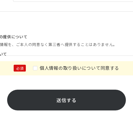
への提供について
情報を、ご本人の同意なく第三者へ提供することはありません。
いて
るサービスを円滑に進めるため、業務委託先に対して個人情報の一部又は
個人情報の取り扱いについて同意する
が定めた水準を満たすと認められる委託先を選定し、個人情報の取り扱
び訂正等について
情報の開示等(利用目的の通知、内容の照会、訂正、追加、削除、利用・
口（下記、[お問い合わせ窓口]）にて、合理的な範囲で適切に対応いた
様及び請求内容の確認をさせていただきます。
供いただけない場合は、上記利用目的が達成できないことがあります。