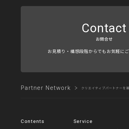
苦情の解決の申出先：個
住所：〒106-0032 
電話番号：03-5860-7565
Contact
株式会社monomode
個人情報保護管理者：デ
お問合せ
お見積り・構想段階からでもお気軽に
Partner Network
クリエイティブパートナーを
Contents
Service