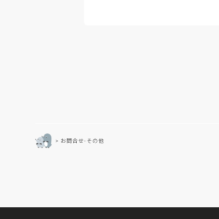
6. Cookieの利用につ
Cookieは、当サイ
る目的で使用されていま
まれません。当サイトは、
サイトに過去にアクセスし
ト利用者が当サイトや他
用者に対して表示します
を参照してください
7. 個人情報保護に
個人情報保護に関わる苦
[お問い合わせ窓口]
お問合せ-その他
住所：〒001-0020 
担当：管理部
※メールでのお問い合わ
8. 当社の所属する
認定個人情報保護団体の