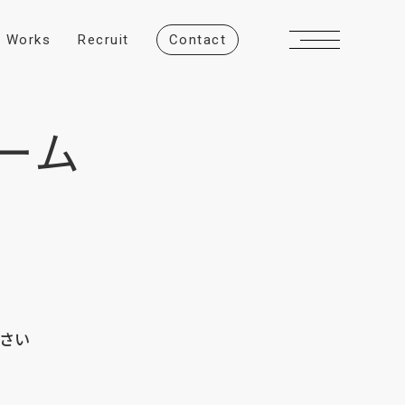
W
o
r
k
s
R
e
c
r
u
i
t
C
o
n
t
a
c
t
ーム
さい