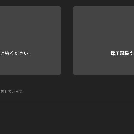
人情報保護苦情相談室
東京都港区六本木一丁目9番9号 六本木ファーストビル内
 0120-700-779
ジタルソリューション本部 横山雄哉
ご連絡ください。
採用職種や
募集しています。