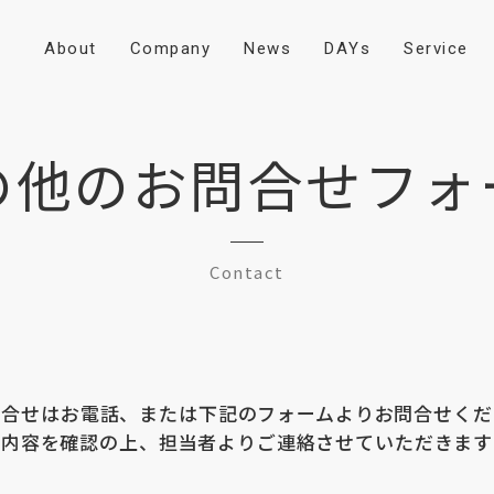
A
b
o
u
t
C
o
m
p
a
n
y
N
e
w
s
D
A
Y
s
S
e
r
v
i
c
e
の他のお問合せフォ
Contact
問合せはお電話、または下記のフォームよりお問合せくだ
内容を確認の上、担当者よりご連絡させていただきます