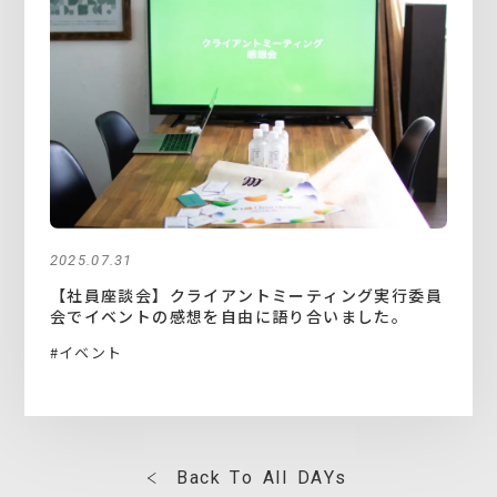
2025.07.31
【社員座談会】クライアントミーティング実行委員
会でイベントの感想を自由に語り合いました。
#イベント
B
a
c
k
T
o
A
l
l
D
A
Y
s