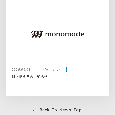
2026.06.08
Information
創立記念日のお知らせ
B
a
c
k
T
o
N
e
w
s
T
o
p