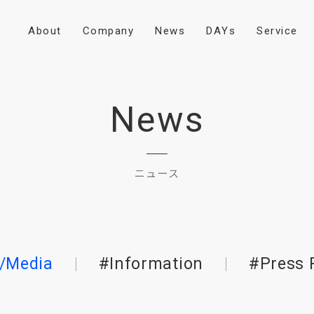
A
b
o
u
t
C
o
m
p
a
n
y
N
e
w
s
D
A
Y
s
S
e
r
v
i
c
e
News
ニュース
/Media
#Information
#Press 