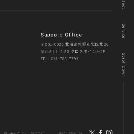
Contact
Service
Sapporo Office
〒001-0020 北海道札幌市北区北20
条西5丁目2-50 クロスポイント2F
Scroll Down
TEL: 011-788-7797
SNS運用支援
サービスページを見る
Privacy Policy
Sitemap
Join Us On Sns