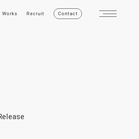
W
o
r
k
s
R
e
c
r
u
i
t
C
o
n
t
a
c
t
Release