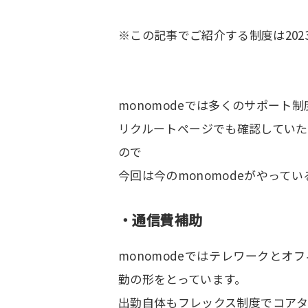
※
この記事でご紹介する制度は
202
monomodeでは多くのサポート
リクルートページでも確認してい
ので
今回は今の
monomode
がやってい
・通信費補助
monomodeではテレワークと
勤の形をとっています。
出勤自体もフレックス制度でコアタ