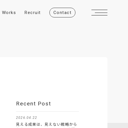
W
o
r
k
s
R
e
c
r
u
i
t
C
o
n
t
a
c
t
Recent Post
2026.04.22
見える成果は、見えない戦略から