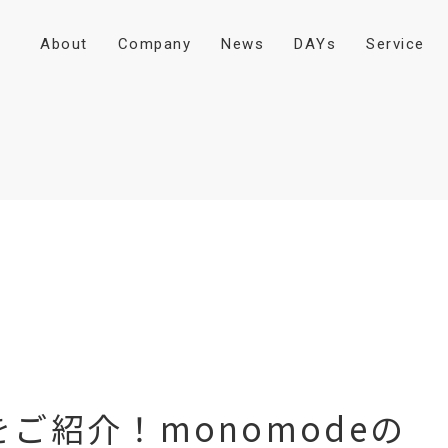
A
b
o
u
t
C
o
m
p
a
n
y
N
e
w
s
D
A
Y
s
S
e
r
v
i
c
e
ご紹介！monomodeの