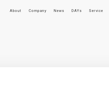
A
b
o
u
t
C
o
m
p
a
n
y
N
e
w
s
D
A
Y
s
S
e
r
v
i
c
e