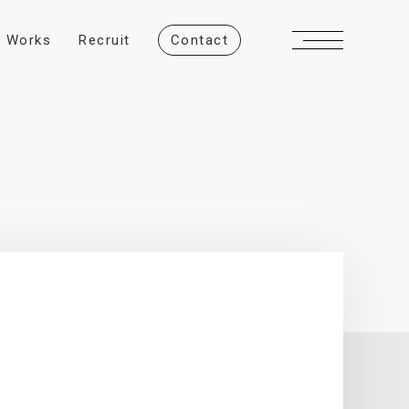
W
o
r
k
s
R
e
c
r
u
i
t
C
o
n
t
a
c
t