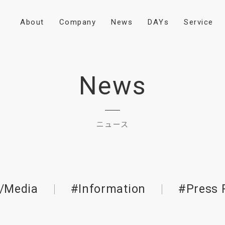
A
b
o
u
t
C
o
m
p
a
n
y
N
e
w
s
D
A
Y
s
S
e
r
v
i
c
e
News
ニュース
/Media
#Information
#Press 