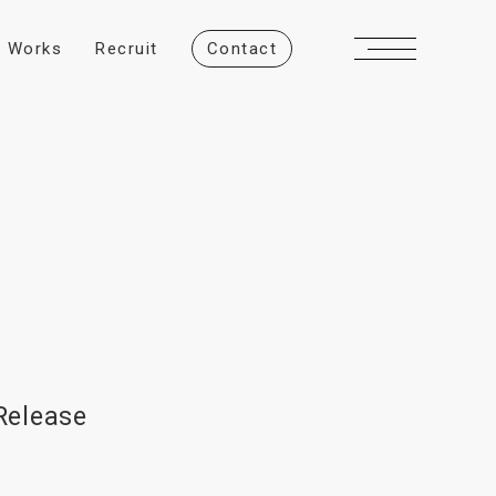
W
o
r
k
s
R
e
c
r
u
i
t
C
o
n
t
a
c
t
Release