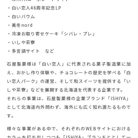
・白い恋人46周年記念LP
・白いバウム
・美冬nord
・冷凍お取り寄せケーキ「シバレ・プレ」
・いしや茶寮
・多言語サイト など
石屋製菓様は「白い恋人」に代表される菓子製造業に加
え、おかし作り体験や、チョコレートの歴史を学べる「白
い恋人パーク」の運営、そして和スイーツを提供する「い
しや茶寮」などを展開する北海道を代表する企業です。
それらの事業は、石屋製菓様の企業ブランド「ISHIYA」
として北海道内外問わず、海外にも広く知れ渡たるもので
す。
様々な事業がある中で、それぞれのWEBサイトにおける
カラーを打ち出しつつも「ISHIYA」ブランドととして一