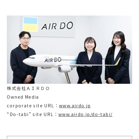
株式会社ＡＩＲＤＯ
Owned Media
corporate site URL：
www.airdo.jp
“Do-tabi” site URL：
www.airdo.jp/do-tabi/