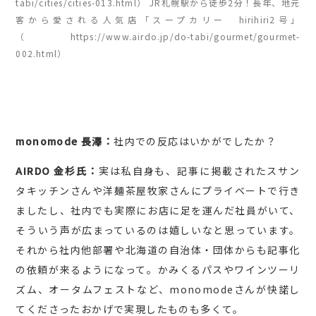
tabi/cities/cities-013.html） JR札幌駅から徒歩2分！長年、地元
客から愛される人気店「スープカリー hirihiri2号」
（https://www.airdo.jp/do-tabi/gourmet/gourmet-
002.html）
monomode 長澤：
社内での反応はいかがでしたか？
AIRDO 金杉氏：
実は私自身も、記事に掲載されたスサン
タキッチンさんや洋麺茶屋牧家さんにプライベートで行き
ましたし、社内でも実際にお店に足を運んだ社員がいて、
そういう声が広まっているのは嬉しいなと思っています。
それから社内他部署や北海道の自治体・団体からも記事化
の依頼が来るようになって。かみくるパスやワインツーリ
ズム、オータムフェストなど、monomodeさんが快諾し
てくださったおかげで実現したものも多くて。