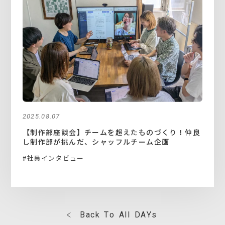
2025.08.07
【制作部座談会】チームを超えたものづくり！仲良
し制作部が挑んだ、シャッフルチーム企画
#社員インタビュー
B
a
c
k
T
o
A
l
l
D
A
Y
s