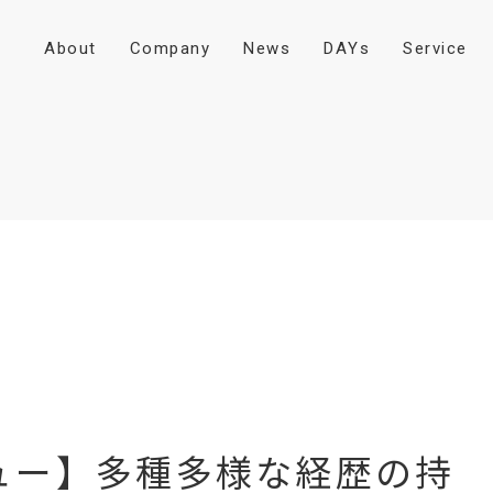
A
b
o
u
t
C
o
m
p
a
n
y
N
e
w
s
D
A
Y
s
S
e
r
v
i
c
e
ュー】多種多様な経歴の持