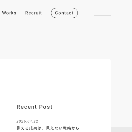
W
o
r
k
s
R
e
c
r
u
i
t
C
o
n
t
a
c
t
Recent Post
2026.04.22
見える成果は、見えない戦略から