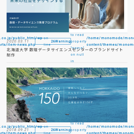
:
Attempt
to read
.jp/public_html/wp-
on
/home/monomode/monom
2020.03.11
26
Warning
property
rts/item-news.php
line
content/themes/monomo
"name"
北海道大学 数理データサイエンスセンターのブランドサイト
制作
on null
in
:
Attempt
to read
.jp/public_html/wp-
on
/home/monomode/monom
2018.09.21
26
Warning
property
rts/item-news.php
line
content/themes/monomo