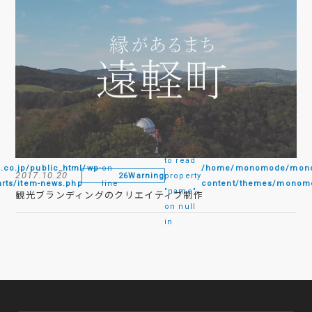
:
Attempt
to read
.jp/public_html/wp-
on
/home/monomode/monom
2017.10.20
26
Warning
property
rts/item-news.php
line
content/themes/monomo
"name"
観光ブランディングのクリエイティブ制作
on null
in