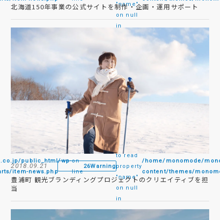
"name"
北海道150年事業の公式サイトを制作・企画・運用サポート
on null
in
:
Attempt
to read
.jp/public_html/wp-
on
/home/monomode/monom
2018.09.21
26
Warning
property
rts/item-news.php
line
content/themes/monomo
"name"
豊浦町 観光ブランディングプロジェクトのクリエイティブを担
当
on null
in