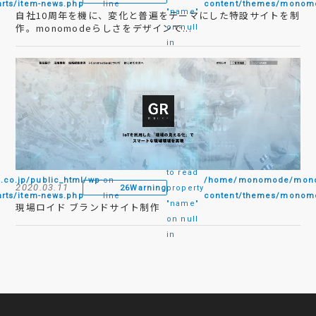
rts/item-news.php
line
content/themes/monomo
"name"
自社10周年を機に、変化と普遍をテーマにした特設サイトを制
作。monomodeらしさをデザインで...
on null
in
:
Attempt
to read
.jp/public_html/wp-
on
/home/monomode/monom
2020.03.11
26
Warning
property
rts/item-news.php
line
content/themes/monomo
"name"
現場ロイド ブランドサイト制作
on null
in