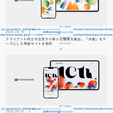
:
Attempt
to read
.jp/public_html/wp-
on
/home/monomode/monom
2025.09.19
26
Warning
property
rts/item-news.php
line
content/themes/monomo
"name"
クライアント同士の交流から新たな価値を創出。「共創」をテ
ーマにした特設サイトを制作
on null
in
:
Attempt
to read
.jp/public_html/wp-
on
/home/monomode/monom
2025.09.01
26
Warning
property