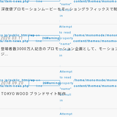
ts/item-news.php
line
content/themes/monomod
"name"
深夜便プロモーションムービーをモーショングラフィックスで
on null
in
:
Attempt
to read
jp/public_html/wp-
on
/home/monomode/monomo
2020.03.11
26
Warning
property
s/item-news.php
line
content/themes/monomod
"name"
登場者数3000万人記念のプロモーション企画として、モーシ
on null
ジ...
in
:
Attempt
to read
.jp/public_html/wp-
on
/home/monomode/monomo
2018.09.20
26
Warning
property
ts/item-news.php
line
content/themes/monomod
"name"
TOKYO WOOD ブランドサイト制作
on null
in
:
Attempt