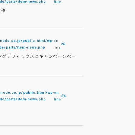
e/parts/item-news.php
line
制作
de.co.jp/public_html/wp-
on
26
e/parts/item-news.php
line
ョングラフィックスとキャンペーンペー
de.co.jp/public_html/wp-
on
26
e/parts/item-news.php
line