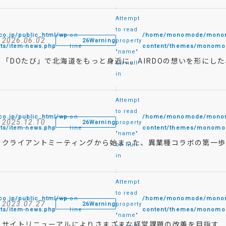
:
Attempt
to read
.jp/public_html/wp-
on
/home/monomode/monomo
2026.06.02
26
Warning
property
ts/item-news.php
line
content/themes/monomod
"name"
「DOたび」で北海道をもっと身近に。AIRDOの想いを形にした
on null
in
:
Attempt
to read
.jp/public_html/wp-
on
/home/monomode/monomo
2025.12.10
26
Warning
property
ts/item-news.php
line
content/themes/monomod
"name"
クライアントミーティングから始まった、異業種コラボの第一歩。SH
on null
in
:
Attempt
to read
.jp/public_html/wp-
on
/home/monomode/monomo
2023.07.27
26
Warning
property
ts/item-news.php
line
content/themes/monomod
"name"
サイトリニューアルによりさまざまな経営課題の改善を目指す