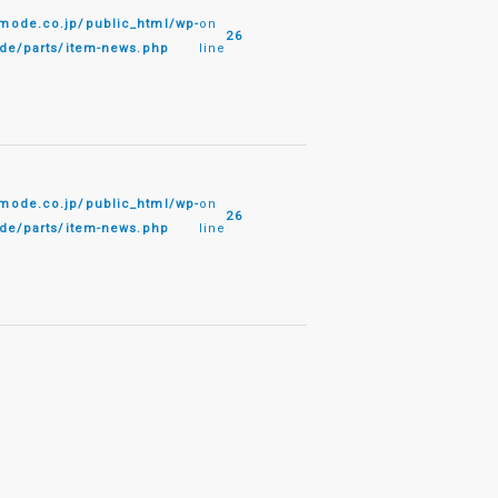
de.co.jp/public_html/wp-
on
26
e/parts/item-news.php
line
de.co.jp/public_html/wp-
on
26
e/parts/item-news.php
line