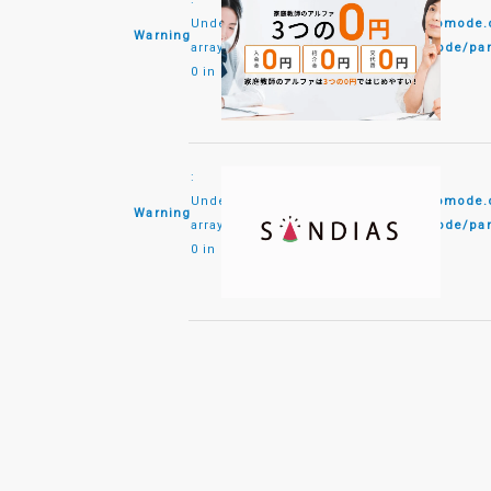
Undefined
/home/monomode/monomode.co
Warning
array key
content/themes/monomode/par
0 in
:
Undefined
/home/monomode/monomode.co
Warning
array key
content/themes/monomode/par
0 in