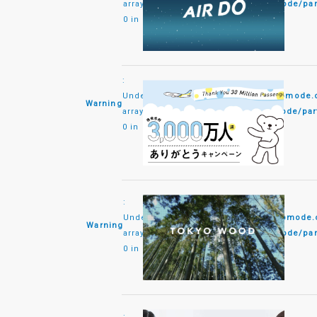
array key
content/themes/monomode/par
0 in
:
Undefined
/home/monomode/monomode.co.
Warning
array key
content/themes/monomode/part
0 in
:
Undefined
/home/monomode/monomode.co
Warning
array key
content/themes/monomode/par
0 in
: