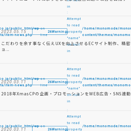
on null
in
:
Attempt
to read
.jp/public_html/wp-
on
/home/monomode/monomo
2023.05.15
26
Warning
property
ts/item-news.php
line
content/themes/monomod
"name"
こだわりを余す事なく伝えUXを向上させるECサイト制作、精密
on null
ョ...
in
:
Attempt
to read
.jp/public_html/wp-
on
/home/monomode/monomo
2020.03.11
26
Warning
property
ts/item-news.php
line
content/themes/monomod
"name"
2018年XmasCPの企画・プロモーションをWEB広告・SNS
on null
in
:
Attempt
to read
.jp/public_html/wp-
on
/home/monomode/monomo
2020.03.11
26
Warning
property