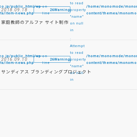
to read
.jp/public_html/wp-
on
/home/monomode/monomo
2018.09.18
26
Warning
property
ts/item-news.php
line
content/themes/monomod
"name"
家庭教師のアルファ サイト制作
on null
in
:
Attempt
to read
.jp/public_html/wp-
on
/home/monomode/monomo
2016.09.10
26
Warning
property
ts/item-news.php
line
content/themes/monomod
"name"
サンディアス ブランディングプロジェクト
on null
in