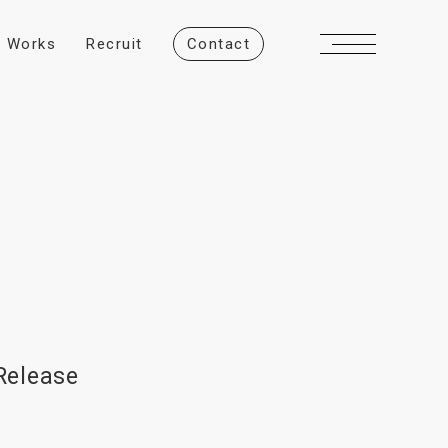
W
o
r
k
s
R
e
c
r
u
i
t
C
o
n
t
a
c
t
Release