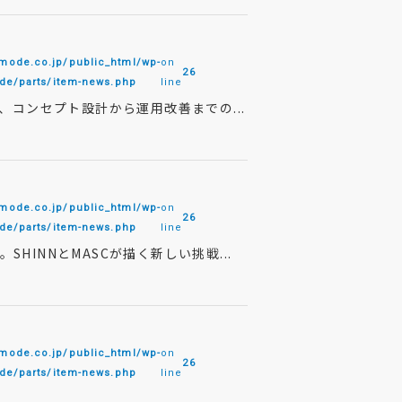
de.co.jp/public_html/wp-
on
26
e/parts/item-news.php
line
、コンセプト設計から運用改善までの...
de.co.jp/public_html/wp-
on
26
e/parts/item-news.php
line
INNとMASCが描く新しい挑戦...
de.co.jp/public_html/wp-
on
26
e/parts/item-news.php
line