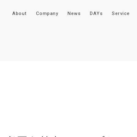
A
b
o
u
t
C
o
m
p
a
n
y
N
e
w
s
D
A
Y
s
S
e
r
v
i
c
e