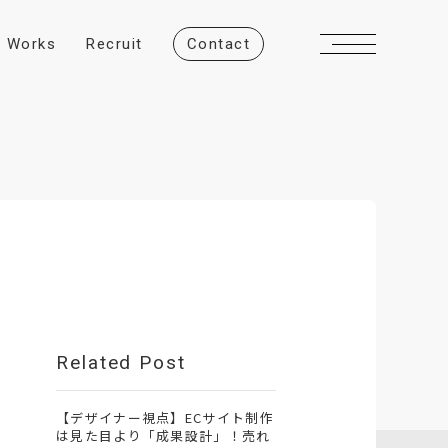
W
o
r
k
s
R
e
c
r
u
i
t
C
o
n
t
a
c
t
Related Post
【デザイナー視点】ECサイト制作
は見た目より「成果設計」！売れ