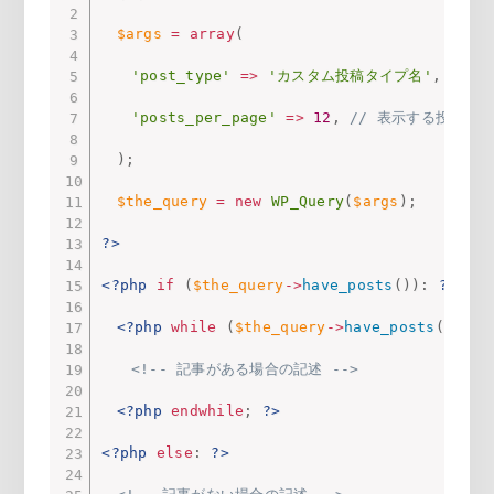
$args
=
array
(
'post_type'
=
>
'カスタム投稿タイプ名'
,
// 
'posts_per_page'
=
>
12
,
// 表示する投稿数
)
;
$the_query
=
new
WP_Query
(
$args
)
;
?>
<?php
if
(
$the_query
-
>
have_posts
(
)
)
:
?>
<?php
while
(
$the_query
-
>
have_posts
(
)
)
:
<!-- 記事がある場合の記述 -->
<?php
endwhile
;
?>
<?php
else
:
?>