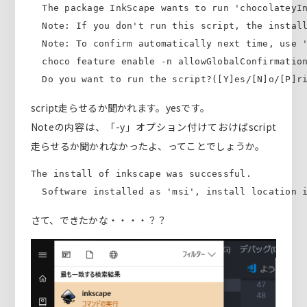
  The package InkScape wants to run 'chocolateyIn
  Note: If you don't run this script, the install
  Note: To confirm automatically next time, use '
  choco feature enable -n allowGlobalConfirmation
  Do you want to run the script?([Y]es/[N]o/[P]r
script走らせるか聞かれます。yesです。
Noteの内容は、「-y」オプション付けておけばscript
走らせるか聞かれなかったよ、ってことでしょうか。
The install of inkscape was successful.

  Software installed as 'msi', install location 
さて、できたかな・・・・？？