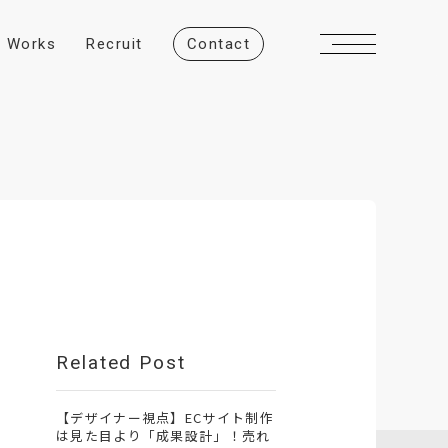
W
o
r
k
s
R
e
c
r
u
i
t
C
o
n
t
a
c
t
Related Post
【デザイナー視点】ECサイト制作
は見た目より「成果設計」！売れ