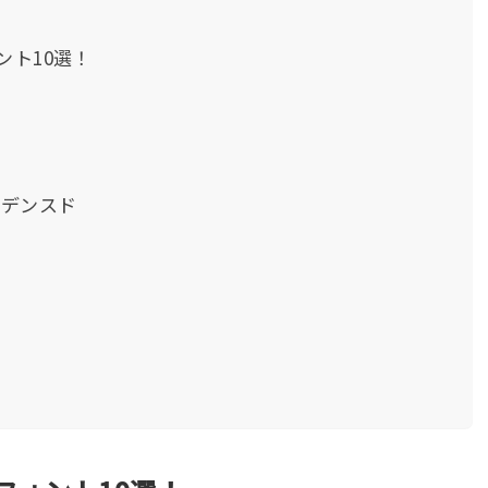
ント10選！
ンデンスド
ト