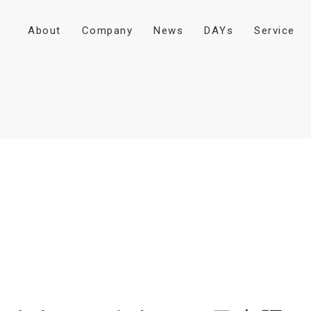
A
b
o
u
t
C
o
m
p
a
n
y
N
e
w
s
D
A
Y
s
S
e
r
v
i
c
e