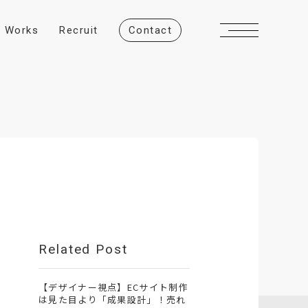
W
o
r
k
s
R
e
c
r
u
i
t
C
o
n
t
a
c
t
Related Post
【デザイナー視点】ECサイト制作
は見た目より「成果設計」！売れ