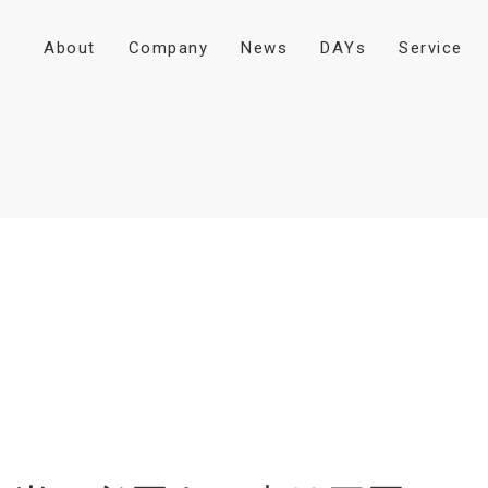
A
b
o
u
t
C
o
m
p
a
n
y
N
e
w
s
D
A
Y
s
S
e
r
v
i
c
e