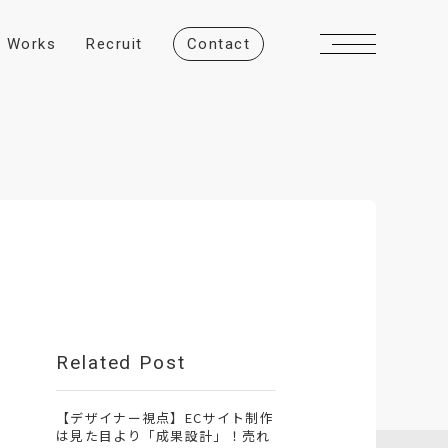
W
o
r
k
s
R
e
c
r
u
i
t
C
o
n
t
a
c
t
Related Post
【デザイナー視点】ECサイト制作
は見た目より「成果設計」！売れ