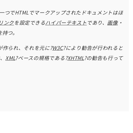
一つでHTMLでマークアップされたドキュメントはほ
リンク
を設定できる
ハイパーテキスト
であり、
画像
・
を持つ。
が作られ、それを元に?
W3C
?により勧告が行われると
は、
XML
?ベースの規格である?
XHTML
?の勧告も行って