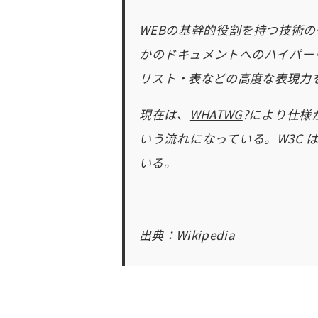
WEBの基幹的役割を持つ技術の
かのドキュメントへの
ハイパー
リスト
・
表
などの高度な表現力
現在は、
WHATWG
?により仕様
いう流れになっている。W3C 
いる。
出典：
Wikipedia