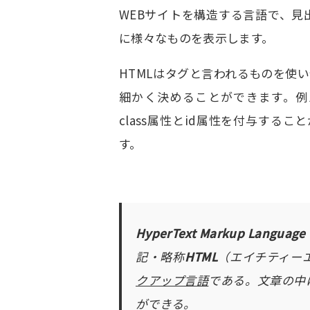
WEBサイトを構造する言語で、
に様々なものを表示します。
HTMLはタグと言われるものを使
細かく決めることができます。例
class属性とid属性を付与する
す。
HyperText Markup Language
記・略称
HTML
（エイチティー
クアップ言語
である。文章の中
ができる。