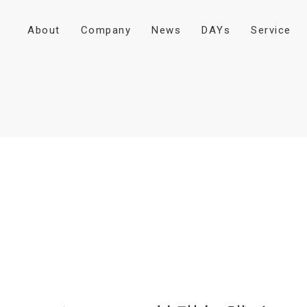
A
b
o
u
t
C
o
m
p
a
n
y
N
e
w
s
D
A
Y
s
S
e
r
v
i
c
e