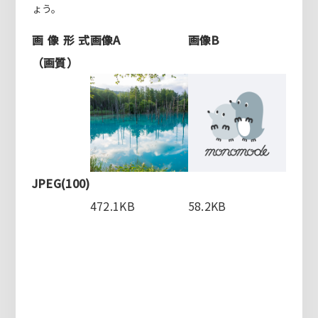
ょう。
画像形式
画像A
画像B
（画質）
JPEG(100)
472.1KB
58.2KB