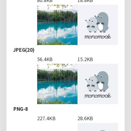
80.8KB
18.8KB
JPEG(20)
56.4KB
15.2KB
PNG-8
227.4KB
28.6KB