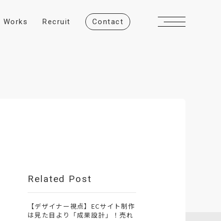
W
o
r
k
s
R
e
c
r
u
i
t
C
o
n
t
a
c
t
Related Post
【デザイナー視点】ECサイト制作
は見た目より「成果設計」！売れ