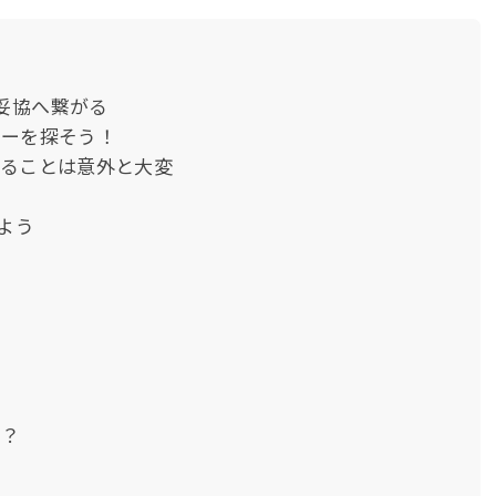
妥協へ繋がる
ナーを探そう！
えることは意外と大変
よう
る？
に