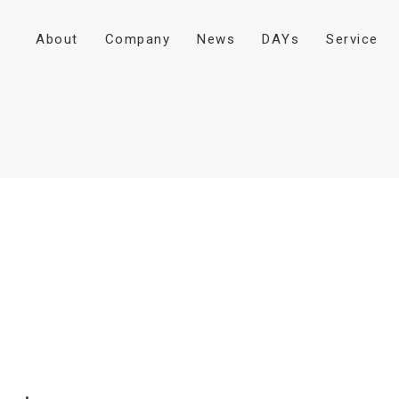
A
b
o
u
t
C
o
m
p
a
n
y
N
e
w
s
D
A
Y
s
S
e
r
v
i
c
e