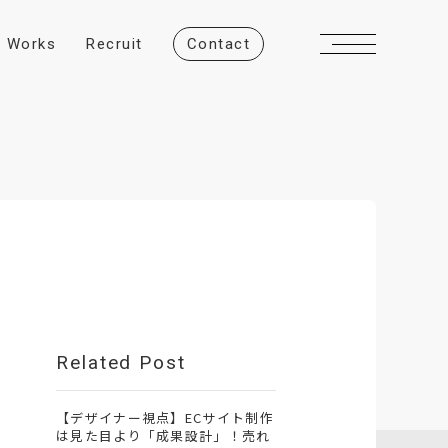
W
o
r
k
s
R
e
c
r
u
i
t
C
o
n
t
a
c
t
Related Post
【デザイナー視点】ECサイト制作
は見た目より「成果設計」！売れ