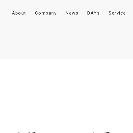
A
b
o
u
t
C
o
m
p
a
n
y
N
e
w
s
D
A
Y
s
S
e
r
v
i
c
e