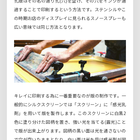
孔版はその名の通り孔(穴)を空け、その穴をインクが通
過することで印刷するという方法です。ステンシルやこ
の時期お店のディスプレイに見られるスノースプレーも
広い意味では同じ方法となります。
キレイに印刷する為に一番重要なのが版の制作です。一
般的にシルクスクリーンでは「スクリーン」に「感光乳
剤」を用いて版を製作します。このスクリーンに白黒2
色に塗り分けた図柄を置き、強い光を当てる(露光)こと
で版が出来上がります。図柄の黒い面は光を通さないの
で穴が空いたままとなり、白い面は光を受け感光剤が固