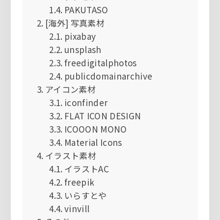
PAKUTASO
[海外] 写真素材
pixabay
unsplash
freedigitalphotos
publicdomainarchive
アイコン素材
iconfinder
FLAT ICON DESIGN
ICOOON MONO
Material Icons
イラスト素材
イラストAC
freepik
いらすとや
vinvill