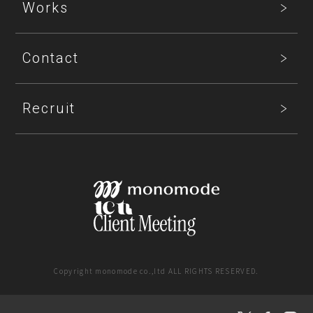
Works
Contact
Recruit
Copyright monomode co.,ltd ALL RIGHTS RESERVED.
SNS運用支援