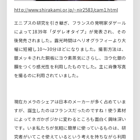
http://www.shirakami.or.jp/~nir2583/cam1.html
エニプスの研究を引き継ぎ、フランスの発明家ダゲール
によって1839年「ダゲレオタイプ」が発表され、その
後発売されました。露光時間はヘリオグラフィーより大
幅に短縮し10〜30分ほどになりました。撮影方法は、
銀メッキされた銅板にヨウ素蒸気にさらし、ヨウ化銀の
膜をつくり感光性を利用したものでした。主に肖像写真
を撮るのに利用されていました。
現在カメラのシェアは日本のメーカーが多く占めていま
すが、誕生したのはフランスだったのですね！使う素材
によってネガかポジかに変わるところも面白く興味深い
です。いま私たちが気軽に簡単に使っているものは、研
究者がいてこそ使えているという考えを持ちながら利用