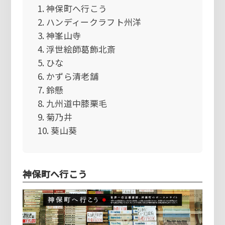
神保町へ行こう
ハンディークラフト州洋
神峯山寺
浮世絵師葛飾北斎
ひな
かずら清老舗
鈴懸
九州道中膝栗毛
菊乃井
葵山葵
神保町へ行こう